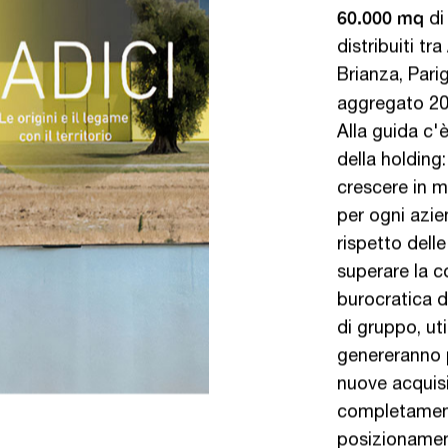
60.000 mq
di 
distribuiti tr
Brianza, Pari
aggregato 20
Alla guida c'
della holding:
crescere in 
per ogni azie
rispetto delle
superare la c
burocratica d
di gruppo, util
genereranno p
nuove acquisi
completament
posizioname