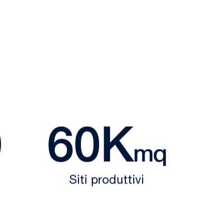
0
60K
mq
Siti produttivi