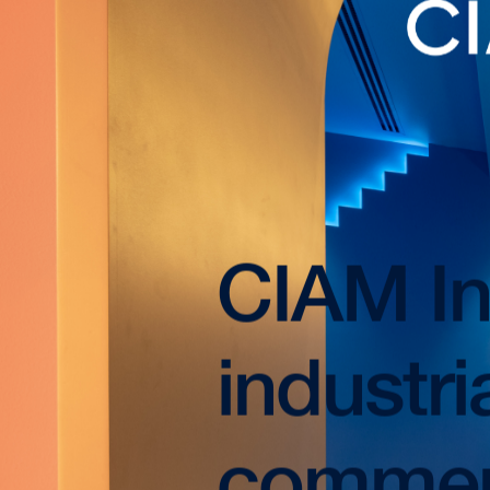
CIAM In
industri
commerc