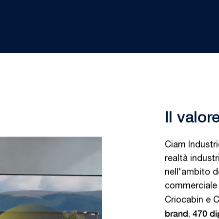
Il valo
Ciam Industri
realtà indust
nell'ambito d
commerciale 
Criocabin e C
brand
470 di
,