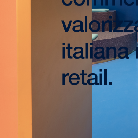
valorizz
italian
retail.