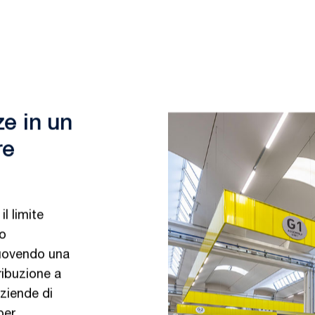
ze in un
re
l limite
to
muovendo una
ribuzione a
ziende di
per