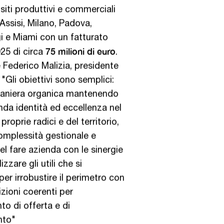
siti produttivi e commerciali
a Assisi, Milano, Padova,
gi e Miami con un fatturato
75 milioni di euro
25 di circa
.
è Federico Malizia, presidente
 "Gli obiettivi sono semplici:
maniera organica mantenendo
nda identità ed eccellenza nel
 proprie radici e del territorio,
omplessità gestionale e
el fare azienda con le sinergie
izzare gli utili che si
er irrobustire il perimetro con
zioni coerenti per
o di offerta e di
nto"