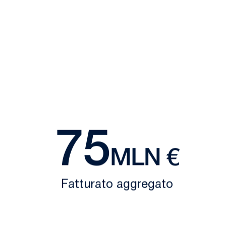
75
MLN €
Fatturato aggregato