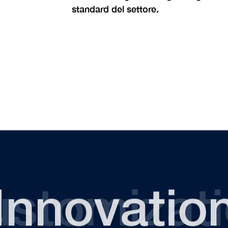
standard del settore.
erforman
Innovatio