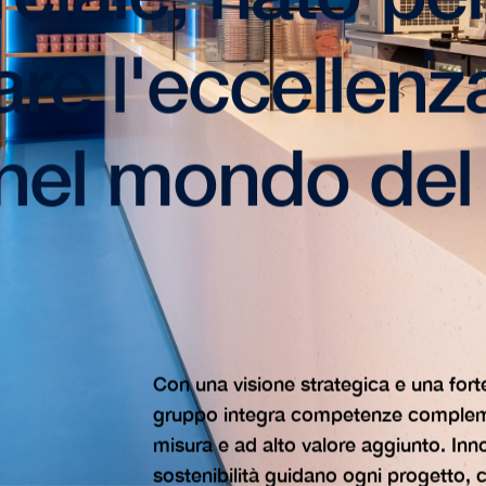
are l'eccellenz
a nel mondo del
Con una visione strategica e una forte
gruppo integra competenze complemen
misura e ad alto valore aggiunto. Inn
sostenibilità guidano ogni progetto, con