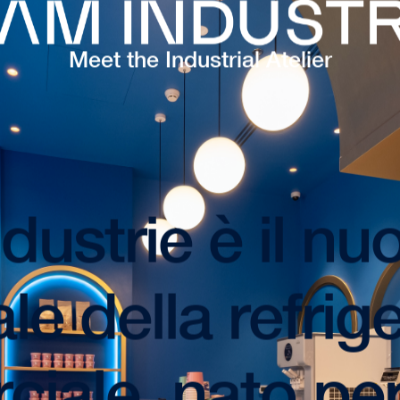
Meet the Industrial Atelier
dustrie è il nu
ale della refri
iale, nato pe