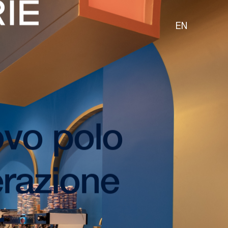
EN
ovo polo
gerazione
r